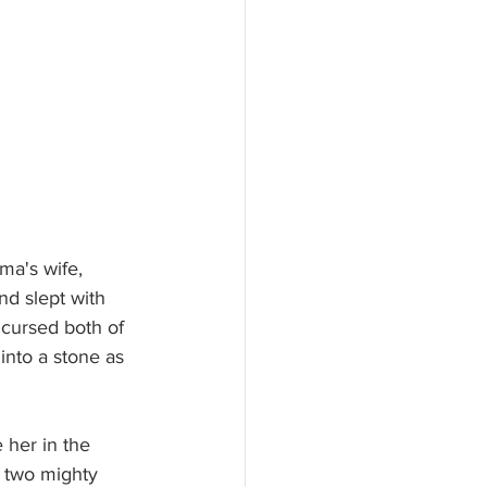
ma's wife, 
d slept with 
cursed both of 
into a stone as 
 her in the 
 two mighty 