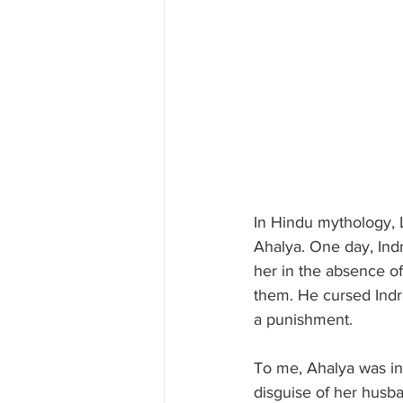
In Hindu mythology, L
Ahalya. One day, Ind
her in the absence o
them. He cursed Indra
a punishment.
To me, Ahalya was inn
disguise of her husb