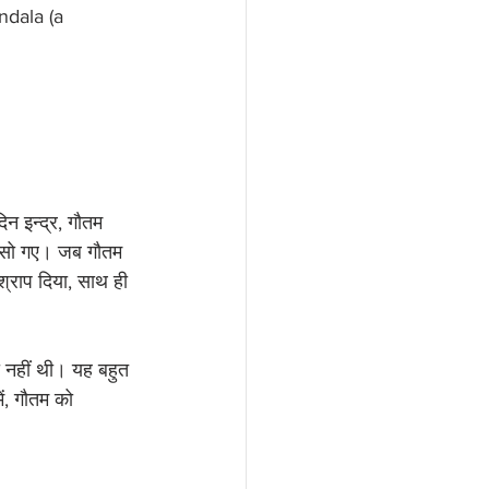
dala (a 
िन इन्द्र, गौतम 
थ सो गए। जब गौतम 
्राप दिया, साथ ही 
ा नहीं थी। यह बहुत 
ें, गौतम को 