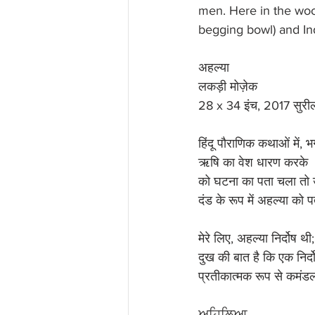
men. Here in the woo
begging bowl) and Ind
अहल्या
लकड़ी मोज़ेक 
28 x 34 इंच, 2017 सुरी
हिंदू पौराणिक कथाओं में, 
ऋषि का वेश धारण करके  
को घटना का पता चला तो उस
दंड के रूप में अहल्या को 
मेरे लिए, अहल्या निर्दोष 
दुख की बात है कि एक निर्द
प्रतीकात्मक रूप से कमंडल 
ਅਹਿਲਿਆ