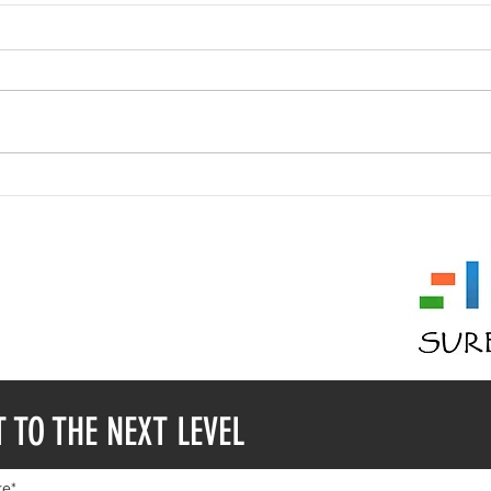
ੴ Ik Onkar
Shad
 11353
 2936334
( @ ) GMAIL.COM
T TO THE NEXT LEVEL