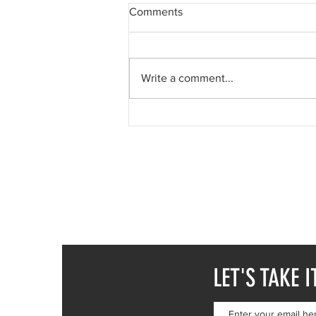
Comments
ॐ Om
Write a comment...
SUREEL KUMAR
CALL / WA +91 78376
CALL / WA +43 6991
EMAIL -
SUREELART 
LET'S TAKE I