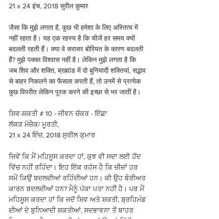
21 x 24 इंच, 2018 सुरील कुमार
जैसा कि मुझे लगता है, कुछ भी हमेशा के लिए अस्तित्व में 
नहीं रहता है। यह एक रहस्य है कि चीजें हर समय क्यों 
बदलती रहती हैं। क्या वे सरासर बोरियत के कारण बदलती 
हैं? मुझे पक्का विश्वास नहीं है। लेकिन मुझे लगता है कि 
जब शिव और शक्ति, ब्रह्मांड में दो बुनियादी शक्तियां, सद्भाव 
से बाहर निकलने का फैसला करती हैं, तो उनमें से प्रत्येक 
कुछ विपरीत लेकिन पूरक करने की इच्छा से भर जातीं है।
ਸ਼ਿਵ-ਸ਼ਕਤੀ # 10 - ਜੀਵਨ ਚੱਕਰ - ਇੱਛਾ 
ਲੱਕੜ ਮੋਜ਼ੈਕ/ ਮੂਰਤੀ, 
21 x 24 ਇੰਚ, 2018 ਸੁਰੀਲ ਕੁਮਾਰ
ਜਿਵੇਂ ਕਿ ਮੈਂ ਮਹਿਸੂਸ ਕਰਦਾ ਹਾਂ, ਕੁਝ ਵੀ ਸਦਾ ਲਈ ਹੋਂਦ 
ਵਿੱਚ ਨਹੀਂ ਰਹਿੰਦਾ। ਇਹ ਇੱਕ ਰਹੱਸ ਹੈ ਕਿ ਚੀਜ਼ਾਂ ਹਰ 
ਸਮੇਂ ਕਿਉਂ ਬਦਲਦੀਆਂ ਰਹਿੰਦੀਆਂ ਹਨ। ਕੀ ਉਹ ਬੋਰੀਅਤ 
ਕਾਰਨ ਬਦਲਦੀਆਂ ਹਨ? ਮੈਨੂੰ ਪੱਕਾ ਪਤਾ ਨਹੀਂ ਹੈ। ਪਰ ਮੈਂ 
ਮਹਿਸੂਸ ਕਰਦਾ ਹਾਂ ਕਿ ਜਦੋਂ ਸ਼ਿਵ ਅਤੇ ਸ਼ਕਤੀ, ਬ੍ਰਹਿਮੰਡ 
ਦੀਆਂ ਦੋ ਬੁਨਿਆਦੀ ਸ਼ਕਤੀਆਂ, ਸਦਭਾਵਨਾ ਤੋਂ ਬਾਹਰ 