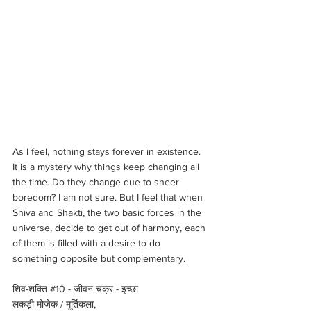
As I feel, nothing stays forever in existence. 
It is a mystery why things keep changing all 
the time. Do they change due to sheer 
boredom? I am not sure. But I feel that when 
Shiva and Shakti, the two basic forces in the 
universe, decide to get out of harmony, each 
of them is filled with a desire to do 
something opposite but complementary.
शिव-शक्ति 
#10
 - जीवन चक्र - इच्छा 
लकड़ी मोज़ेक / मूर्तिकला, 