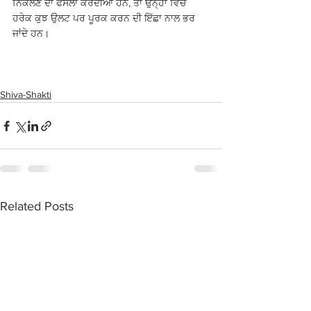
ਨਿਕਲਣ ਦਾ ਫੈਸਲਾ ਕਰਦੀਆਂ ਹਨ, ਤਾਂ ਉਨ੍ਹਾਂ ਵਿੱਚੋਂ 
ਹਰੇਕ ਕੁਝ ਉਲਟ ਪਰ ਪੂਰਕ ਕਰਨ ਦੀ ਇੱਛਾ ਨਾਲ ਭਰ 
ਜਾਂਦੇ ਹਨ।
Shiva-Shakti
Related Posts