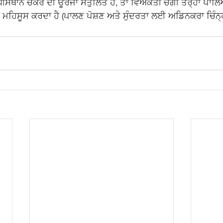
ਵਾਧੀਸਥਾਨ ਚੱਕਰ ਦੀ ਊਰਜਾ ਸੰਤੁਲਿਤ ਹੈ, ਤਾਂ ਵਿਅਕਤੀ ਚੰਗੀ ਤਰ੍ਹਾਂ ਪਾ
ਮਹਿਸੂਸ ਕਰਦਾ ਹੈ (ਪਾਲਣ ਪੋਸ਼ਣ ਅਤੇ ਸੁੰਦਰਤਾ ਲਈ ਅਡਿਨਕਰਾ ਚਿੰਨ੍ਹ