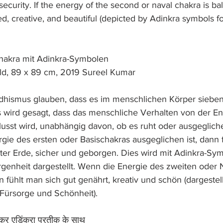
 security. If the energy of the second or naval chakra is ba
ed, creative, and beautiful (depicted by Adinkra symbols f
hakra mit Adinkra-Symbolen 
ld, 89 x 89 cm, 2019 Sureel Kumar
hismus glauben, dass es im menschlichen Körper sieben
s wird gesagt, dass das menschliche Verhalten von der Ene
lusst wird, unabhängig davon, ob es ruht oder ausgeglich
gie des ersten oder Basischakras ausgeglichen ist, dann 
tter Erde, sicher und geborgen. Dies wird mit Adinkra-Sym
genheit dargestellt. Wenn die Energie des zweiten oder 
n fühlt man sich gut genährt, kreativ und schön (dargestel
Fürsorge und Schönheit).
क्र एडिंकरा प्रतीक के साथ