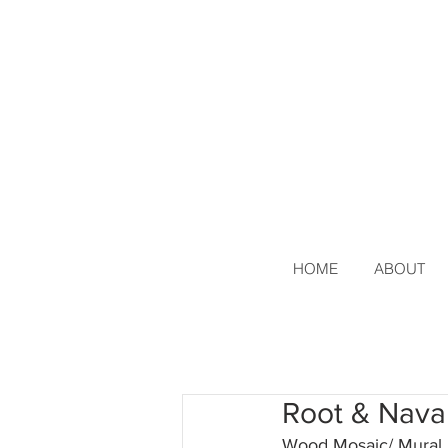
HOME
ABOUT
Root & Nava
Wood Mosaic/ Mural,