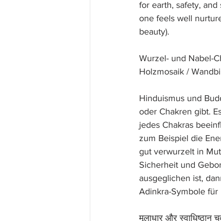
for earth, safety, and
one feels well nurtur
beauty).
Wurzel- und Nabel-C
Holzmosaik / Wandbi
Hinduismus und Budd
oder Chakren gibt. E
jedes Chakras beeinf
zum Beispiel die Ener
gut verwurzelt in Mu
Sicherheit und Gebor
ausgeglichen ist, dan
Adinkra-Symbole für 
मूलाधार और स्वाधिष्ठान च