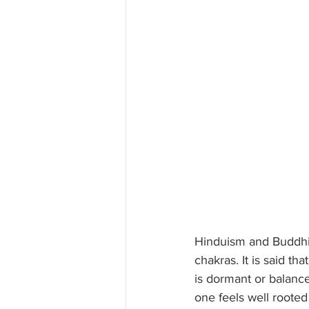
Hinduism and Buddhis
chakras. It is said t
is dormant or balance
one feels well rooted