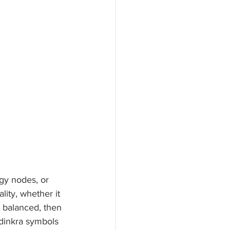
gy nodes, or 
lity, whether it 
s balanced, then 
Adinkra symbols 