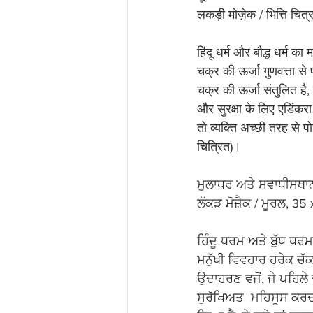
लकड़ी मोज़ेक / भित्ति चि
हिंदू धर्म और बौद्ध धर्म क
चक्र की ऊर्जा गुणवत्ता से
चक्र की ऊर्जा संतुलित है, 
और सुरक्षा के लिए एडिंकरा
तो व्यक्ति अच्छी तरह से प
चित्रित)।
ਮੁਲਾਧਰ ਅਤੇ ਸਵਾਧੀਸਥਾਨ 
ਲੱਕੜ ਮੋਜ਼ੈਕ / ਮੂਰਲ, 35
ਹਿੰਦੂ ਧਰਮ ਅਤੇ ਬੁੱਧ ਧਰਮ
ਮਨੁੱਖੀ ਵਿਵਹਾਰ ਹਰੇਕ ਚੱਕ
ਉਦਾਹਰਣ ਵਜੋਂ, ਜੇ ਪਹਿਲੇ 
ਸੁਰੱਖਿਅਤ  ਮਹਿਸੂਸ ਕਰਦ