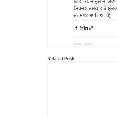
ਗਿਆ ਹੈ. ਜੇ ਦੂਜੇ ਜਾਂ ਸ
ਸਿਰਜਣਾਤਮਕ ਅਤੇ ਸੁੰਦਰ 
ਦਰਸਾਇਆ ਗਿਆ ਹੈ).
Related Posts