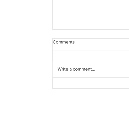
Comments
Write a comment...
Who am I? Mask #26
SUREEL KUMAR
CALL / WA +91 78376
CALL / WA +43 6991