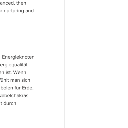
lanced, then 
or nurturing and 
 Energieknoten 
rgiequalität 
en ist. Wenn 
fühlt man sich 
bolen für Erde, 
Nabelchakras 
lt durch 