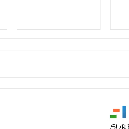
ॐ Om
ੴ Ik
 11353
 2936334