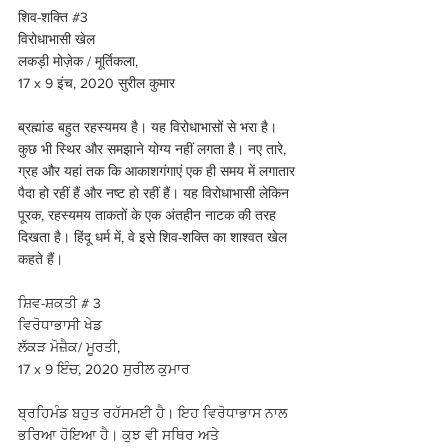
शिव-शक्ति 
#3
विरोधाभासी खेल 
लकड़ी मोज़ेक / मूर्तिकला, 
17 x 9 इंच, 2020 सुरील कुमार
ब्रह्मांड बहुत रहस्यमय है। यह विरोधाभासों से भरा है। 
कुछ भी स्थिर और समझाने योग्य नहीं लगता है। नए तारे, 
ग्रह और यहां तक कि आकाशगंगाएं एक ही समय में लगातार 
पैदा हो रहीं हैं और नष्ट हो रहीं हैं। यह विरोधाभासी लेकिन 
पूरक, रहस्यमय ताकतों के एक अंतहीन नाटक की तरह 
दिखता है। हिंदू धर्म में, वे इसे शिव-शक्ति का शाश्वत खेल 
कहते हैं।
ਸ਼ਿਵ-ਸ਼ਕਤੀ # 3 
ਵਿਰੋਧਾਭਾਸੀ ਖੇਡ 
ਲੱਕੜ ਮੋਜ਼ੈਕ/ ਮੂਰਤੀ, 
17 x 9 ਇੰਚ, 2020 ਸੁਰੀਲ ਕੁਮਾਰ
ਬ੍ਰਹਿਮੰਡ ਬਹੁਤ ਰਹੱਸਮਈ ਹੈ। ਇਹ ਵਿਰੋਧਾਭਾਸ ਨਾਲ 
ਭਰਿਆ ਹੋਇਆ ਹੈ। ਕੁਝ ਵੀ ਸਥਿਰ ਅਤੇ 