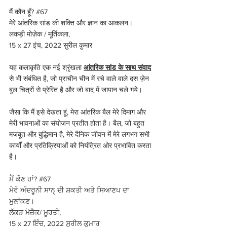
मैं कौन हूँ? 
#67
मेरे आंतरिक सांड की शक्ति और ज्ञान का आकलन।
लकड़ी मोज़ेक / मूर्तिकला, 
15 x 27 इंच, 2022 सुरील कुमार
यह कलाकृति एक नई श्रृंखला 
आंतरिक सांड के साथ संवाद
से भी संबंधित है, जो प्राचीन चीन में रचे वाले वाले दस ज़ेन 
बुल चित्रों से प्रेरित है और जो बाद में जापान चले गये।
जैसा कि मैं इसे देखता हूं, मेरा आंतरिक बैल मेरे दिमाग और 
मेरी भावनाओं का संयोजन प्रतीत होता है। बैल, जो बहुत 
मजबूत और बुद्धिमान है, मेरे दैनिक जीवन में मेरे लगभग सभी 
कार्यों और प्रतिक्रियाओं को नियंत्रित ओर प्रभावित करता 
है।
ਮੈਂ ਕੌਣ ਹਾਂ? 
#67
ਮੇਰੇ ਅੰਦਰੂਨੀ ਸਾਨੵ ਦੀ ਸ਼ਕਤੀ ਅਤੇ ਸਿਆਣਪ ਦਾ 
ਮੁਲਾਂਕਣ। 
ਲੱਕੜ ਮੋਜ਼ੈਕ/ ਮੂਰਤੀ, 
15 x 27 ਇੰਚ, 2022 ਸੁਰੀਲ ਕੁਮਾਰ