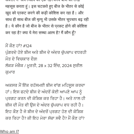
महसूस करता हूं। इस चटकते हुए बीज के भीतर से कोई 
खुद को प्रकट करने की कड़ी कोशिश कर रहा है। और 
साथ ही साथ बीज की मृत्यु भी उसके भीतर चुपचाप बढ़ रही 
है। ये कौन है जो बीज के भीतर से प्रकट होने की कोशिश 
कर रहा है? क्या ये मेरा सच्चा आत्म है? मैं कौन हूँ?
ਮੈਂ ਕੌਣ ਹਾਂ? 
#124
ਪੁੰਗਰਦੇ ਹੋਏ ਬੀਜ ਅਤੇ ਬੀਜ ਦੇ ਅੰਦਰ ਚੁੱਪਚਾਪ ਵਧਰਹੀ 
ਮੌਤ ਦੇ ਵਿਚਕਾਰ ਦੌੜ! 
ਲੱਕੜ ਮੋਜ਼ੈਕ / ਮੂਰਤੀ, 28 x 32 ਇੰਚ, 2024 ਸੁਰੀਲ 
ਕੁਮਾਰ 
ਅਕਸਰ ਮੈਂ ਇੱਕ ਰਹੱਸਮਈ ਬੀਜ ਵਾਂਗ ਮਹਿਸੂਸ ਕਰਦਾ 
ਹਾਂ। ਇਸ ਫਟਦੇ ਬੀਜ ਦੇ ਅੰਦਰੋਂ ਕੋਈ ਆਪਣੇ ਆਪ ਨੂੰ 
ਪ੍ਰਗਟ ਕਰਨ ਦੀ ਕੋਸ਼ਿਸ਼ ਕਰ ਰਿਹਾ ਹੈ। ਅਤੇ ਨਾਲ ਹੀ 
ਬੀਜ ਦੀ ਮੌਤ ਵੀ ਉਸ ਦੇ ਅੰਦਰ ਚੁੱਪਚਾਪ ਵਧ ਰਹੀ ਹੈ। 
ਇਹ ਕੌਣ ਹੈ ਜੋ ਬੀਜ ਦੇ ਅੰਦਰੋਂ ਪ੍ਰਗਟ ਹੋਣ ਦੀ ਕੋਸ਼ਿਸ਼ 
ਕਰ ਰਿਹਾ ਹੈ? ਕੀ ਇਹ ਮੇਰਾ ਸੱਚਾ ਸਵੈ ਹੈ? ਮੈਂ ਕੌਣ ਹਾਂ?
Who am I?