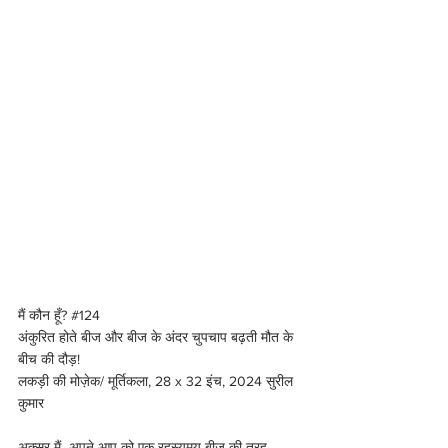
मैं कौन हूँ? 
#124
अंकुरित होते बीज और बीज के अंदर चुपचाप बढ़ती मौत के 
बीच की दौड़! 
लकड़ी की मोज़ेक/ मूर्तिकला, 28 x 32 इंच, 2024 सुरील 
कुमार 
अक्सर मैं  अपने-आप को एक रहस्यमय बीज की तरह 