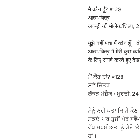
मैं कौन हूँ? 
#128
आत्म-चित्र
लकड़ी की मोज़ेक/शिल्प, 
मुझे नहीं पता मैं कौन हूँ
आत्म-चित्र में मेरी कुछ व्
के लिए संघर्ष करते हुए दे
ਮੈਂ ਕੌਣ ਹਾਂ? 
#128
ਸਵੈ-ਚਿੱਤਰ
ਲੱਕੜ ਮੋਜ਼ੈਕ / ਮੂਰਤੀ, 2
ਮੈਨੂੰ ਨਹੀਂ ਪਤਾ ਕਿ ਮੈਂ ਕੌ
ਸਕਦੇ, ਪਰ ਤੁਸੀਂ ਮੇਰੇ ਸ
ਵੱਖ ਸ਼ਖਸੀਅਤਾਂ ਨੂੰ ਮੇਰੇ 
ਹਾਂ।।