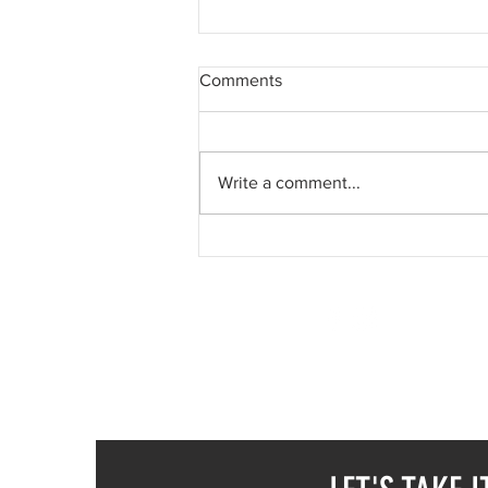
Comments
Write a comment...
My Life—Wandering through a
patch of the vast, unknowable
universe
SUREEL KUMAR
CALL / WA +91 78376
CALL / WA +43 6991
EMAIL -
SUREELART 