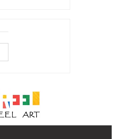
am I? #105 (V2)