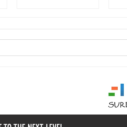
Who 
My Life—From Unknowable to
Unknowable
 11353
 2936334
( @ ) GMAIL.COM