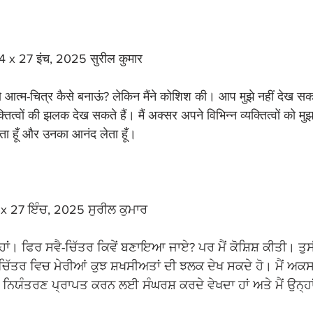
24 x 27 इंच, 2025 सुरील कुमार
। तो आत्म-चित्र कैसे बनाऊं? लेकिन मैंने कोशिश की। आप मुझे नहीं देख सक
यक्तित्वों की झलक देख सकते हैं। मैं अक्सर अपने विभिन्न व्यक्तित्वों को मु
खता हूँ और उनका आनंद लेता हूँ।
4 x 27 ਇੰਚ, 2025 ਸੁਰੀਲ ਕੁਮਾਰ
ਣ ਹਾਂ। ਫਿਰ ਸਵੈ-ਚਿੱਤਰ ਕਿਵੇਂ ਬਣਾਇਆ ਜਾਏ? ਪਰ ਮੈਂ ਕੋਸ਼ਿਸ਼ ਕੀਤੀ। ਤੁਸੀਂ 
ਵੈ-ਚਿੱਤਰ ਵਿਚ ਮੇਰੀਆਂ ਕੁਝ ਸ਼ਖਸੀਅਤਾਂ ਦੀ ਝਲਕ ਦੇਖ ਸਕਦੇ ਹੋ। ਮੈਂ 
'ਤੇ ਨਿਯੰਤਰਣ ਪ੍ਰਾਪਤ ਕਰਨ ਲਈ ਸੰਘਰਸ਼ ਕਰਦੇ ਵੇਖਦਾ ਹਾਂ ਅਤੇ ਮੈਂ ਉਨ੍ਹਾਂ