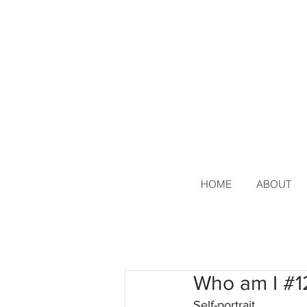
HOME
ABOUT
Who am I #1
Self-portrait