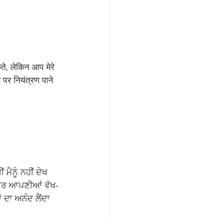
ते, लेकिन आप मेरे 
झ पर नियंत्रण पाने 
ਮੈਨੂੰ ਨਹੀਂ ਦੇਖ 
ਅਕਸਰ ਆਪਣੀਆਂ ਵੱਖ-
 ਦਾ ਅਨੰਦ ਲੈਂਦਾ 