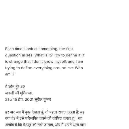
Each time I look at something, the first 
question arises: What is it? I try to define it. It 
is strange that I don't know myself, and I am 
trying to define everything around me. Who 
am I?
मैं कौन हूँ? 
#2
लकड़ी की मूर्तिकला, 
21 x 15 इंच, 2021 सुरील कुमार
हर बार जब मैं कुछ देखता हूं, तो पहला सवाल उठता है: यह 
क्या है? मैं इसे परिभाषित करने की कोशिश करता हूं। यह 
अजीब है कि मैं खुद को नहीं जानता, और मैं अपने आस-पास 