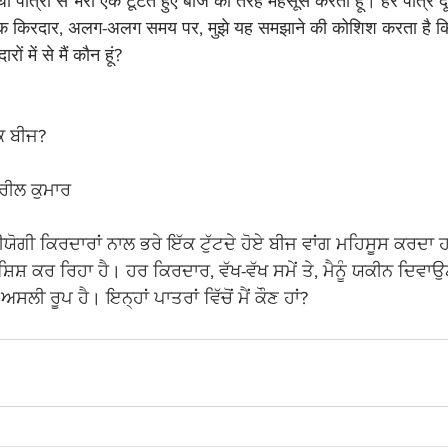
पर्धी पात्रों से भरा एक टूटते हुए बीज की तरह महसूस करता हूं। हर पात्र द
ेक किरदार, अलग-अलग समय पर, मुझे यह समझाने की कोशिश करता है कि 
ं में से मैं कौन हूं?
ੱਕ ਬੀਜ?
ਰੀਲ ਕੁਮਾਰ
ੀਯੋਗੀ ਕਿਰਦਾਰਾਂ ਨਾਲ ਭਰੇ ਇੱਕ ਟੁੱਟਦੇ ਹੋਏ ਬੀਜ ਵਾਂਗ ਮਹਿਸੂਸ ਕਰਦਾ 
਼ਿਸ਼ ਕਰ ਰਿਹਾ ਹੈ। ਹਰ ਕਿਰਦਾਰ, ਵੱਖ-ਵੱਖ ਸਮੇਂ ਤੇ, ਮੈਨੂੰ ਯਕੀਨ ਦਿਵਾਉਣ
ਸਲੀ ਰੂਪ ਹੈ। ਇਨ੍ਹਾਂ ਪਾਤਰਾਂ ਵਿੱਚੋਂ ਮੈਂ ਕੌਣ ਹਾਂ?