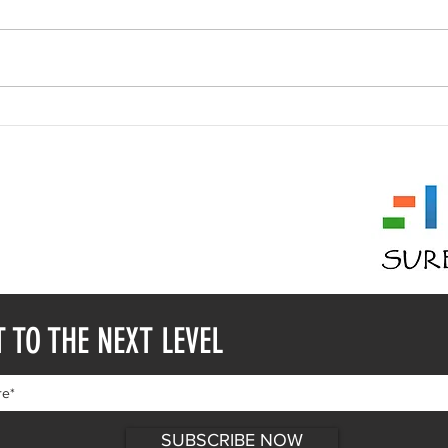
Who 
My Life—From Unknowable to
Unknowable
 11353
 2936334
( @ ) GMAIL.COM
T TO THE NEXT LEVEL
SUBSCRIBE NOW