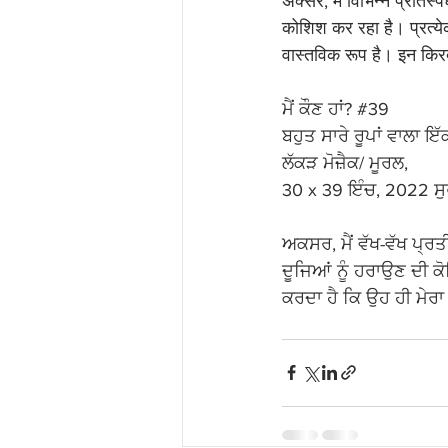
अक्सर, मैं विभिन्न प्रतिस्
कोशिश कर रहा है। प्रत्य
वास्तविक रूप है। इन किरदारो
ਮੈਂ ਕੌਣ ਹਾਂ? 
#39
ਬਹੁਤ ਸਾਰੇ ਰੂਪਾਂ ਵਾਲਾ ਇ
ਲੱਕੜ ਮੋਜ਼ੈਕ/ ਮੂਰਲ, 
30 x 39 ਇੰਚ, 2022 ਸੁ
ਅਕਸਰ, ਮੈਂ ਵੱਖ-ਵੱਖ ਪ੍ਰਤ
ਦੂਜਿਆਂ ਨੂੰ ਹਰਾਉਣ ਦੀ ਕੋਸ
ਕਰਦਾ ਹੈ ਕਿ ਉਹ ਹੀ ਮੇਰਾ ਅ