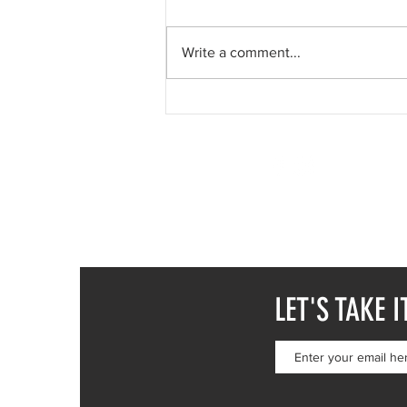
Write a comment...
My Life—Wandering through a
patch of the vast, unknowable
universe
SUREEL KUMAR
CALL / WA +91 78376
CALL / WA +43 6991
EMAIL -
SUREELART 
LET'S TAKE I