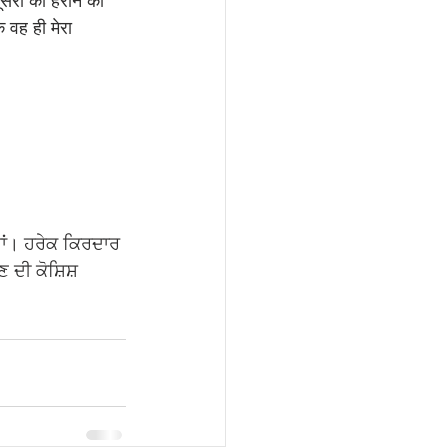
ूसरों को हराने की 
वह ही मेरा 
ਹਾਂ। ਹਰੇਕ ਕਿਰਦਾਰ 
 ਦੀ ਕੋਸ਼ਿਸ਼ 