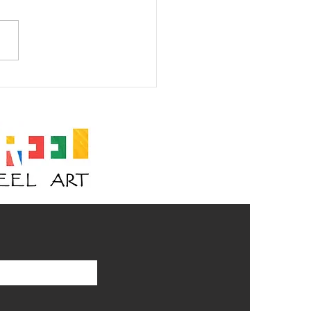
am I? #105 (V2)