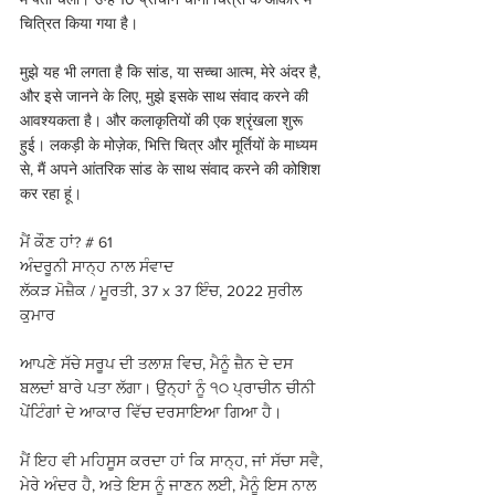
चित्रित किया गया है।
मुझे यह भी लगता है कि सांड, या सच्चा आत्म, मेरे अंदर है, 
और इसे जानने के लिए, मुझे इसके साथ संवाद करने की 
आवश्यकता है। और कलाकृतियों की एक श्रृंखला शुरू 
हुई। लकड़ी के मोज़ेक, भित्ति चित्र और मूर्तियों के माध्यम 
से, मैं अपने आंतरिक सांड के साथ संवाद करने की कोशिश 
कर रहा हूं।
ਮੈਂ ਕੌਣ ਹਾਂ? # 61 
ਅੰਦਰੂਨੀ ਸਾਨ੍ਹ ਨਾਲ ਸੰਵਾਦ 
ਲੱਕੜ ਮੋਜ਼ੈਕ / ਮੂਰਤੀ, 37 x 37 ਇੰਚ, 2022 ਸੁਰੀਲ 
ਕੁਮਾਰ 
ਆਪਣੇ ਸੱਚੇ ਸਰੂਪ ਦੀ ਤਲਾਸ਼ ਵਿਚ, ਮੈਨੂੰ ਜ਼ੈਨ ਦੇ ਦਸ 
ਬਲਦਾਂ ਬਾਰੇ ਪਤਾ ਲੱਗਾ। ਉਨ੍ਹਾਂ ਨੂੰ ੧੦ ਪ੍ਰਾਚੀਨ ਚੀਨੀ 
ਪੇਂਟਿੰਗਾਂ ਦੇ ਆਕਾਰ ਵਿੱਚ ਦਰਸਾਇਆ ਗਿਆ ਹੈ।
ਮੈਂ ਇਹ ਵੀ ਮਹਿਸੂਸ ਕਰਦਾ ਹਾਂ ਕਿ ਸਾਨ੍ਹ, ਜਾਂ ਸੱਚਾ ਸਵੈ, 
ਮੇਰੇ ਅੰਦਰ ਹੈ, ਅਤੇ ਇਸ ਨੂੰ ਜਾਣਨ ਲਈ, ਮੈਨੂੰ ਇਸ ਨਾਲ 