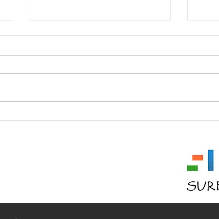
Who 
My Life—From Unknowable to
Unknowable
 11353
 2936334
( @ ) GMAIL.COM