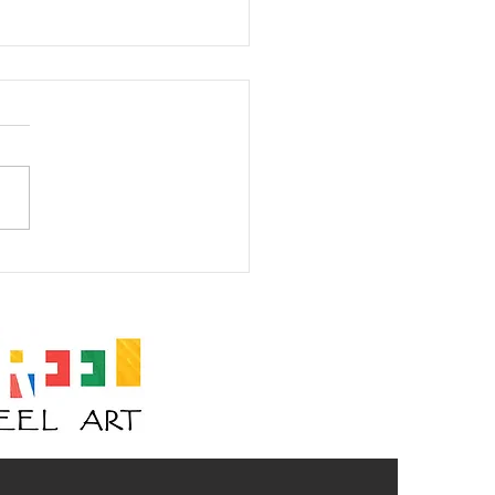
am I? #105 (V2)