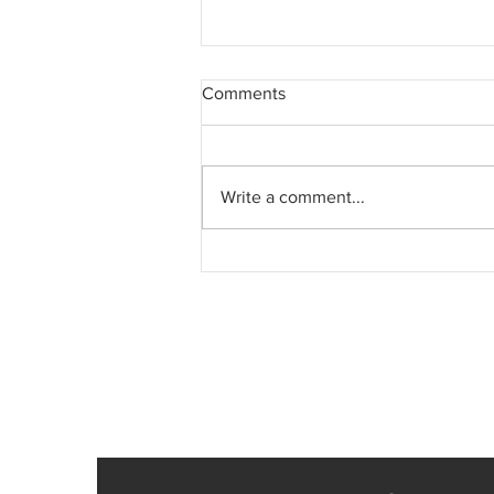
Comments
Write a comment...
My Life—Wandering through a
patch of the vast, unknowable
universe
SUREEL KUMAR
CALL / WA +91 78376
CALL / WA +43 6991
EMAIL -
SUREELART 