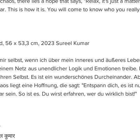
chaos, there lies a hope that says, "Relax, it's just a matter
ar. This is how it is. You will come to know who you really
d, 56 x 53,3 cm, 2023 Sureel Kumar 
mir selbst, wenn ich über mein inneres und äußeres Leb
 einem Netz aus unendlicher Logik und Emotionen treibe. E
en Selbst. Es ist ein wunderschönes Durcheinander. Abe
os liegt eine Hoffnung, die sagt: "Entspann dich, es ist n
ar sein. So ist es. Du wirst erfahren, wer du wirklich bist!"
र
ल कुमार