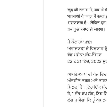
खुद की तलाश में, जब भी म
भावनाओं के जाल में बहता 
अराजकता है। लेकिन इस प
सब कुछ स्पष्ट हो जाएगा। य
ਮੈਂ ਕੌਣ ਹਾਂ? 
#81
ਅਰਾਜਕਤਾ ਦੇ ਵਿਚਕਾਰ 
ਵੁੱਡ ਮੋਜ਼ੇਕ/ ਕੰਧ-ਚਿੱਤਰ
22 x 21 ਇੰਚ, 2023 ਸੁ
ਆਪਣੇ-ਆਪ ਦੀ ਖੋਜ ਵਿਚ ਜਦ
ਅੰਤਹੀਣ ਤਰਕ ਅਤੇ ਭਾਵਨਾ
ਮਿਲਦਾ ਹੈ। ਇਹ ਇੱਕ ਸੁੰ
ਹੈ, " ਠੰਡ ਰੱਖ ਠੰਡ, ਇਹ 
ਲੱਗ ਜਾਵੇਗਾ ਕਿ ਤੂੰ ਅਸਲ ਵਿ