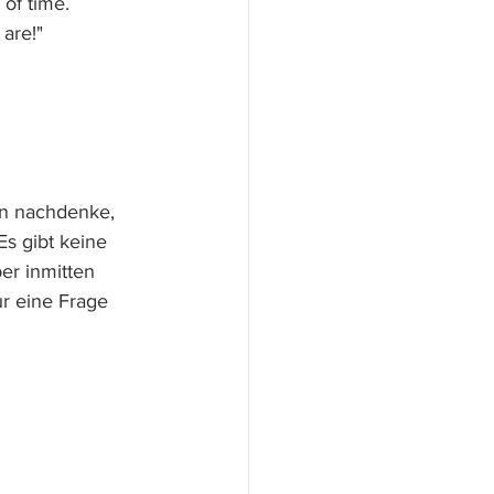
 of time. 
 are!"
en nachdenke, 
s gibt keine 
r inmitten 
ur eine Frage 