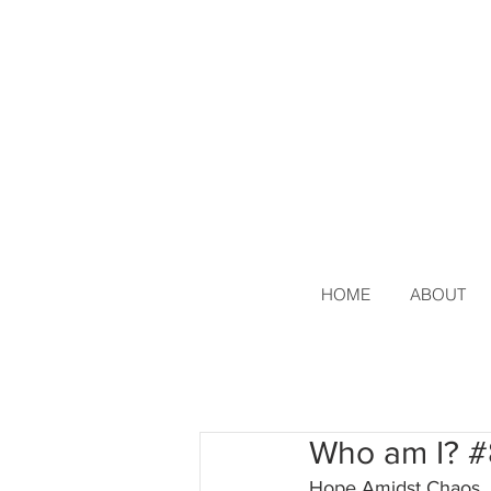
HOME
ABOUT
Who am I? #
Hope Amidst Chaos  