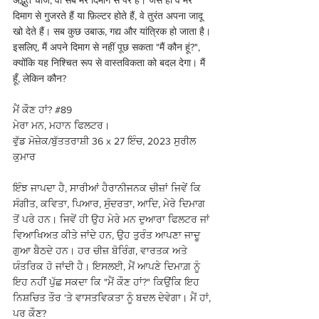
अद्भुत चीजें, वो सब मेरे दिमाग से परे हैं। जैसे ही वे मेरे 
दिमाग से गुजरते हैं या फ़िल्टर होते हैं, वे तुरंत अपना जादू 
खो देते हैं। सब कुछ उबाऊ, गद्य और यांत्रिक हो जाता है। 
इसलिए, मैं अपने दिमाग से नहीं पूछ सकता "मैं कौन हूं?", 
क्योंकि यह निश्चित रूप से वास्तविकता को बदल देगा। मैं 
हूँ, लेकिन कौन?
ਮੈਂ ਕੌਣ ਹਾਂ? 
#89
ਮੇਰਾ ਮਨ, ਮਹਾਨ ਫਿਲਟਰ।
ਵੁੱਡ ਮੋਜ਼ੇਕ/ਬੁੱਤਤਰਾਸ਼ੀ 36 x 27 ਇੰਚ, 2023 ਸੁਰੀਲ 
ਕੁਮਾਰ
ਇੰਝ ਜਾਪਦਾ ਹੈ, ਸਾਰੀਆਂ ਹੈਰਾਨੀਜਨਕ ਚੀਜ਼ਾਂ ਜਿਵੇਂ ਕਿ 
ਸੰਗੀਤ, ਕਵਿਤਾ, ਪਿਆਰ, ਸੁੰਦਰਤਾ, ਆਦਿ, ਮੇਰੇ ਦਿਮਾਗ 
ਤੋਂ ਪਰੇ ਹਨ। ਜਿਵੇਂ ਹੀ ਉਹ ਮੇਰੇ ਮਨ ਦੁਆਰਾ ਫਿਲਟਰ ਜਾਂ 
ਵਿਆਖਿਅਤ ਕੀਤੇ ਜਾਂਦੇ ਹਨ, ਉਹ ਤੁਰੰਤ ਆਪਣਾ ਜਾਦੂ 
ਗੁਆ ਬੈਠਦੇ ਹਨ। ਹਰ ਚੀਜ਼ ਬੋਰਿੰਗ, ਵਾਰਤਕ ਅਤੇ 
ਯੰਤਰਿਕ ਹੋ ਜਾਂਦੀ ਹੈ। ਇਸਲਈ, ਮੈਂ ਆਪਣੇ ਦਿਮਾਗ਼ ਨੂੰ 
ਇਹ ਨਹੀਂ ਪੁੱਛ ਸਕਦਾ ਕਿ "ਮੈਂ ਕੌਣ ਹਾਂ?" ਕਿਉਂਕਿ ਇਹ 
ਨਿਸ਼ਚਿਤ ਤੌਰ 'ਤੇ ਵਾਸਤਵਿਕਤਾ ਨੂੰ ਬਦਲ ਦੇਵੇਗਾ। ਮੈਂ ਹਾਂ, 
ਪਰ ਕੌਣ?